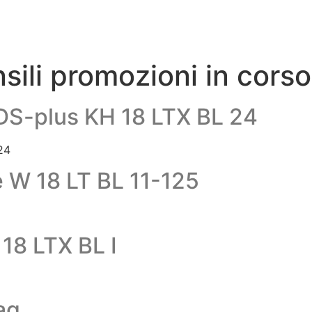
nsili promozioni in corso
SDS-plus KH 18 LTX BL 24
24
e W 18 LT BL 11-125
18 LTX BL I
ag